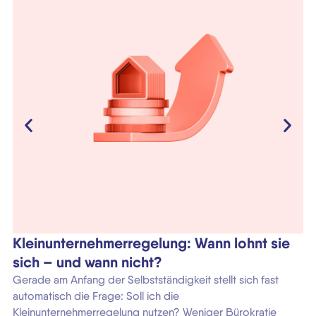
Kleinunternehmerregelung: Wann lohnt sie
P
sich – und wann nicht?
U
Gerade am Anfang der Selbstständigkeit stellt sich fast
Ob
automatisch die Frage: Soll ich die
ei
Kleinunternehmerregelung nutzen? Weniger Bürokratie
Ph